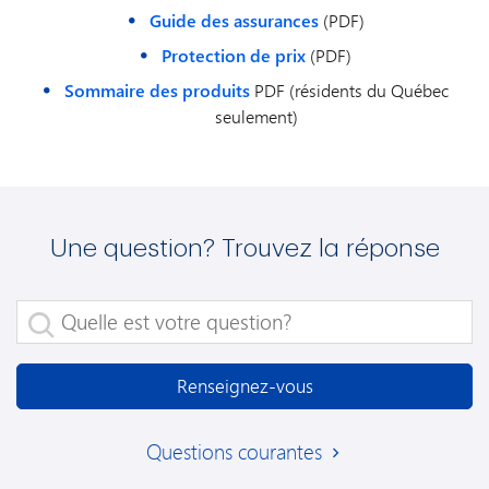
pouvez
Guide des assurances
(PDF)
réserver
votre
Protection de prix
(PDF)
location de
Sommaire des produits
PDF (résidents du Québec
véhicule
seulement)
Avis en
visitant
www.avis.ca/mbnafr
.
Mentionnez
le numéro
de rabais
Une question? Trouvez la réponse
universel
Avis
C078405 au
Quelle est votre question?
moment de
la
réservation
Renseignez-vous
et réglez le
coût total de
Questions courantes
la location
avec votre