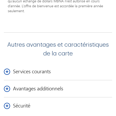
qu’aucun échange de dollars MBNA n’est autorisé en cours
d’année. L’offre de bienvenue est accordée la première année
seulement.
Autres avantages et caractéristiques
de la carte
Services courants
Services d’urgence
Avantages additionnels
Certains services sont disponibles en cas d'urgence.
Les services comprennent le remplacement de la carte
Services d’urgence
d'urgence sur une livraison de 7 à 10 jours ou par
Sécurité
Certains services sont disponibles en cas d'urgence.
messager.
Les services comprennent le remplacement de la carte
Services d'assistance et assistance juridique
MD