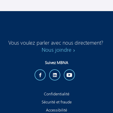
carte de
crédit
MBNA.
Budget:
Vous
pouvez
réserver
votre
Vous voulez parler avec nous directement?
location de
Nous joindre
véhicule
Budget en
visitant
www.budget.ca/mbnafr
.
Suivez MBNA
Mentionnez
le numéro
de réduction
client
Budget
Confidentialité
A331704 au
Sécurité et fraude
moment de
la
Accessibilité