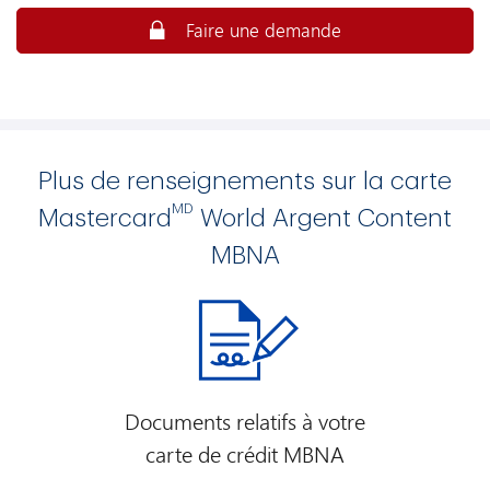
conditions
Faire une demande
et
exceptions
s’appliquent.
Économisez
quand vous
louez un
Plus de renseignements sur la carte
véhicule
MD
Mastercard
World Argent Content
chez Avis et
Budget
MBNA
Utilisez
votre carte
de crédit
MBNA et
obtenez une
réduction
Documents relatifs à votre
d’au moins
carte de crédit MBNA
10 % sur les
tarifs de