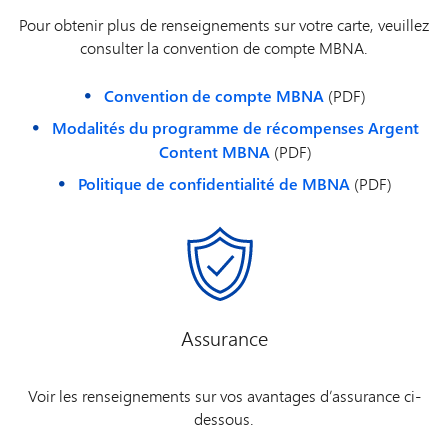
base
,
au
1
2
Pour obtenir plus de renseignements sur votre carte, veuillez
Canada et
consulter la convention de compte MBNA.
aux États-
Unis et une
Convention de compte MBNA
(PDF)
réduction
d’au moins 5
Modalités du programme de récompenses Argent
% sur les
Content MBNA
(PDF)
tarifs
Politique de confidentialité de MBNA
(PDF)
de base
,
internationaux
1
2
quand vous
louez un
véhicule
admissible
dans les
succursales
Assurance
Avis et
Budget
Voir les renseignements sur vos avantages d’assurance ci-
participantes.
dessous.
Avis :
Vous