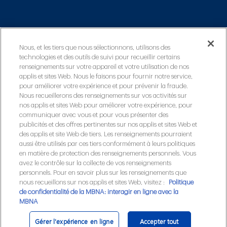
Nous, et les tiers que nous sélectionnons, utilisons des
technologies et des outils de suivi pour recueillir certains
renseignements sur votre appareil et votre utilisation de nos
applis et sites Web. Nous le faisons pour fournir notre service,
pour améliorer votre expérience et pour prévenir la fraude.
Nous recueillerons des renseignements sur vos activités sur
nos applis et sites Web pour améliorer votre expérience, pour
Corporate Office
communiquer avec vous et pour vous présenter des
1595 Telesat Crt, Ottawa, ON K1B 5R3
publicités et des offres pertinentes sur nos applis et sites Web et
des applis et site Web de tiers. Les renseignements pourraient
aussi être utilisés par ces tiers conformément à leurs politiques
en matière de protection des renseignements personnels. Vous
avez le contrôle sur la collecte de vos renseignements
personnels. Pour en savoir plus sur les renseignements que
nous recueillons sur nos applis et sites Web, visitez :
Politique
de confidentialité de la MBNA: interagir en ligne avec la
MBNA
retour 
Haut
Gérer l'expérience en ligne
Accepter tout