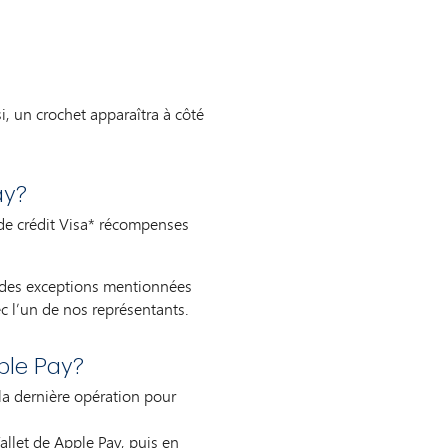
i, un crochet apparaîtra à côté
ay?
 de crédit Visa* récompenses
e des exceptions mentionnées
ec l’un de nos représentants.
ple Pay?
la dernière opération pour
allet de Apple Pay, puis en