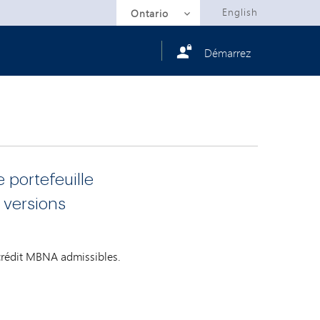
Selected
English
Ontario
Démarrez
 portefeuille
 versions
crédit MBNA admissibles.